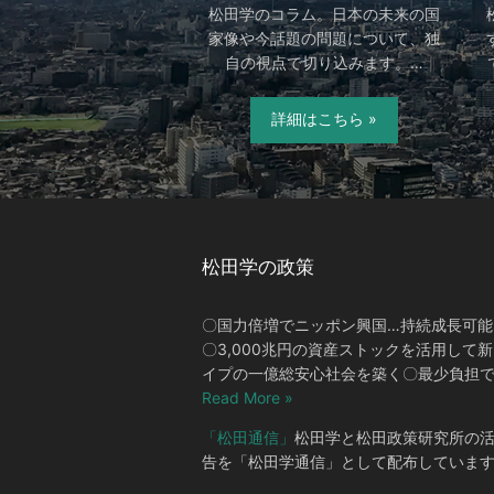
松田学のコラム。日本の未来の国
家像や今話題の問題について、独
自の視点で切り込みます。…
詳細はこちら »
松田学の政策
〇国力倍増でニッポン興国…持続成長可能
〇3,000兆円の資産ストックを活用して
イプの一億総安心社会を築く〇最少負担で
Read More »
「松田通信」
松田学と松田政策研究所の
告を「松田学通信」として配布していま