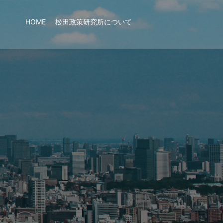
HOME
松田政策研究所について
松田政策研究
アイデン
国民が安心して夢に向けてチ