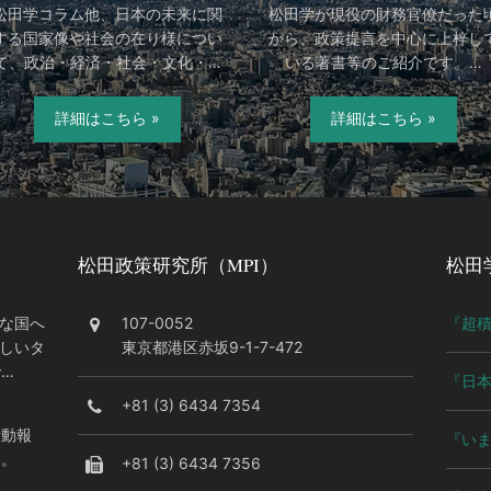
松田学コラム他、日本の未来に関
松田学が現役の財務官僚だった
する国家像や社会の在り様につい
から、政策提言を中心に上梓し
て、政治・経済・社会・文化・…
いる著書等のご紹介です。…
詳細はこちら »
詳細はこちら »
松田政策研究所（MPI）
松田
な国へ
107-0052
『超
新しいタ
東京都港区赤坂9-1-7-472
…
『日本
+81 (3) 6434 7354
活動報
『い
す。
+81 (3) 6434 7356