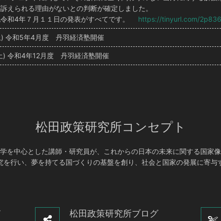
れる理由がないとの判断が確定しました。
年７月１１日の発表がすべてです。
https://tinyurl.com/2p83
(土) 令和5年4月度 丹羽経済塾開催
日(土) 令和4年12月度 丹羽経済塾開催
松田政策研究所コンセプト
学を中心とした講師・研究員が、これからの日本の未来に関する国家像
究を行い、夢を持てる国づくりの基盤を創り、社会と国家の発展に寄与
て
松田政策研究所ブログ