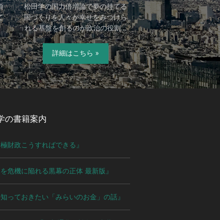
頃
松田学の国力倍増論で夢の持てる
て
国づくりを人々が幸せをみつけら
れる基盤を創るのが政治の役割…
詳細はこちら »
学の書籍案内
積極財政こうすればできる』
を危機に陥れる黒幕の正体 最新版』
ま知っておきたい「みらいのお金」の話』