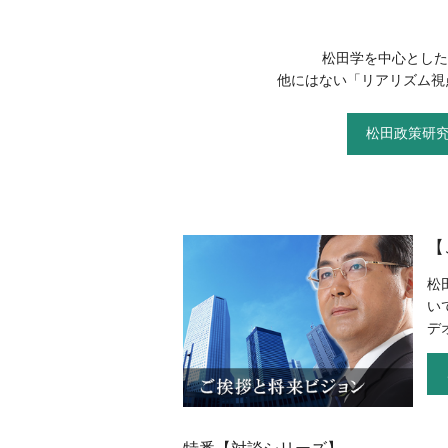
松田学を中心とした
他にはない「リアリズム視
松田政策研究
【
松
い
デ
特番【対談シリーズ】