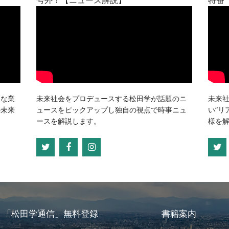
々な業
未来社会をプロデュースする松田学が話題のニ
未来
の未来
ュースをピックアップし独自の視点で時事ニュ
い”リ
ースを解説します。
様を
「松田学通信」無料登録
書籍案内